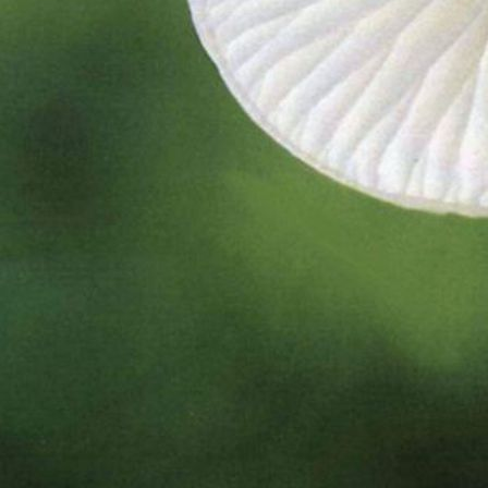
vol. 21: 171 183; 1998.
TELLERIA, M. Teresa (1
CORTINARIUS
BRANDRUD, Tor Erik; 
& SOOP, Karl (2014):
C
GANE Jacques:
Cuatro
GUTIÉRREZ, C. (1995):
Barcelona.
ORTEGA, A.; SUÁREZ-S
Mediterranean area of
SAAR, Günter; DIMA, 
& SOOP, Karl (2014):
C
HIPOGEOS_TRUFAS
Dossier Tècnic. Núm. 