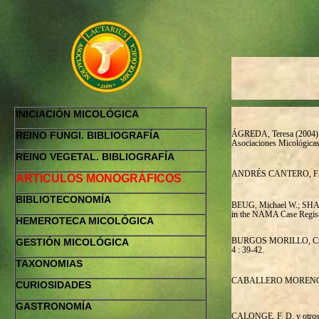
INICIACIÓN MICOLÓGICA
ÁGREDA, Teresa (2004)
REINO FUNGI. BIBLIOGRAFÍA
Asociaciones Micológicas
REINO VEGETAL. BIBLIOGRAFÍA
ANDRÉS CANTERO, F. 
ARTICULOS MONOGRÁFICOS
BIBLIOTECONOMÍA
BEUG, Michael W.; SHAW
in the NAMA Case Regis
HEMEROTECA MICOLÓGICA
BURGOS MORILLO, Cris
GESTIÓN MICOLÓGICA
4 :
39-42.
TAXONOMIAS
CABALLERO MORENO, Agust
CURIOSIDADES
GASTRONOMÍA
CALONGE, F. D. y otros: 