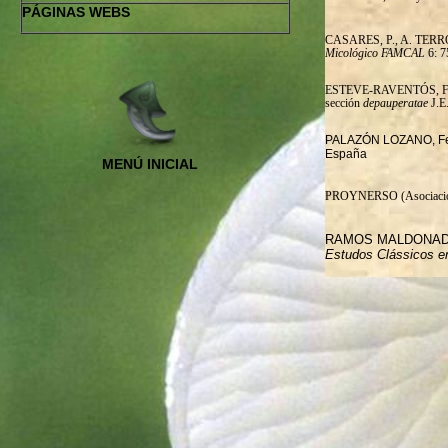
PÁGINAS WEBS
CASARES, P., A. TERRÓN 
Micológico FAMCAL
6: 7
ESTEVE-RAVENTÓS, Fern
sección
depauperatae
J.E
PALAZÓN LOZANO, Fer
España
MENÚ INICIAL
PROYNERSO (Asociación
RAMOS MALDONADO
Estudos
Clássicos
e
SÁNCHEZ IGLESIAS, Fr
SIQUIER, J.L. i SALOM,
SOLIS ARRIOLA, Abel E
TABARÉS, M. y ROCA