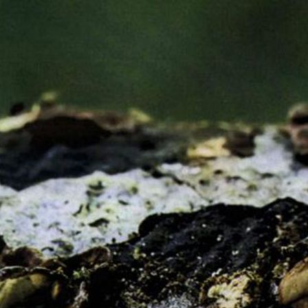
Agroalimentarias. Bar
MORTE, Asun:
Experie
PALACIO MARTÍN, Lor
herbáceo.
(Proyecto fi
Vv. Aa. (2018):
Manual 