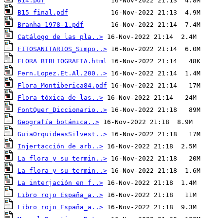
B14.pdf
B15 final.pdf
Branha_1978-1.pdf
Catálogo de las pla..>
FITOSANITARIOS_Simpo..>
FLORA BIBLIOGRAFIA.html
Fern.Lopez.Et.Al.200..>
Flora_Montiberica84.pdf
Flora tóxica de las..>
FontQuer_Diccionario..>
Geografía botánica..>
GuiaOrquideasSilvest..>
Injertacción de arb..>
La flora y su termin..>
La flora y su termin..>
La interjación en f..>
Libro rojo España_a..>
Libro rojo España_a..>