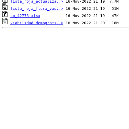
lista_roja_actualiza..>
lista_roja_flora_vas..>
oo_42773.xlsx
viabilidad_demografi..>