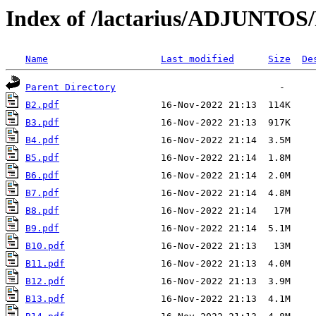
Index of /lactarius/ADJUNTOS
Name
Last modified
Size
De
Parent Directory
B2.pdf
B3.pdf
B4.pdf
B5.pdf
B6.pdf
B7.pdf
B8.pdf
B9.pdf
B10.pdf
B11.pdf
B12.pdf
B13.pdf