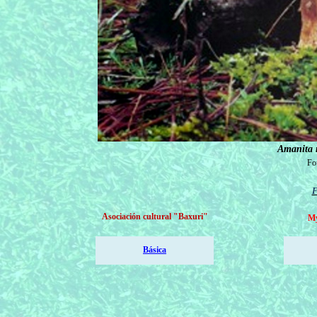
Amanita 
Fo
F
Asociación cultural
"Baxuri"
M
Básica