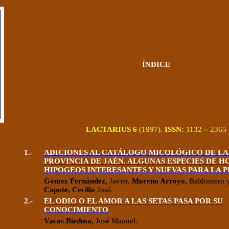
ÍNDICE
LACTARIUS
6
(1997).
ISSN:
1132 – 2365
1.-
ADICIONES AL CATÁLOGO MICOLÓGICO DE LA
PROVINCIA DE JAÉN. ALGUNAS ESPECIES DE 
HIPOGEOS INTERESANTES Y NUEVAS PARA LA 
Gómez Fernández,
Javier,
Moreno Arroyo,
Baldomero 
Capote, Cecilio
José.
2.-
EL ODIO O EL AMOR A LAS SETAS PASA POR SU
CONOCIMIENTO
Vacas Biedma,
José Manuel.