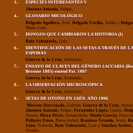
3.-
ESPECIES INTERESANTES
V
Jiménez Antonio,
Felipe.
4.-
GLOSARIO MICOLÓGICO
Delgado Aguilera,
José,
Delgado Cecilia,
Julián y
Delga
Mario
Luis.
5.-
HONGOS QUE CAMBIARON LA HISTORIA
(I)
Ruiz Valenzuela,
Luis.
6.-
IDENTIFICACIÓN DE LAS SETAS A TRAVÉS DE L
ESPORAS
Guerra de la Cruz,
Armando.
7.-
ENSAYO DE CLAVES DEL GÉNERO
LACCARIA
(Be
Broome 1883)
emend
Pat. 1887
Guerra de la Cruz,
Armando.
8.-
LA OBSERVACIÓN MICROSCÓPICA
Guerra de la Cruz,
Armando.
9.-
SETAS DE OTOÑO EN JAÉN. AÑO 1996
Moreno
Horcajada
,
Gabriel,
Guerra de la Cruz,
Arman
Jiménez Antonio,
Felipe,
Fernández López,
Carlos,
Delg
Teresa,
Moya Pérez,
Inmaculada,
Muela García,
Francis
Pallares
Esteo
,
Elena Isabel,
Ramírez Grande,
Jesús,
Ra
Jaén,
Yolanda,
Ruiz Valenzuela,
Luis y
Sánchez Acebes
Ovidio.