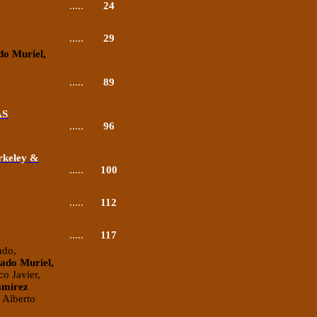
.....
24
.....
29
do Muriel,
.....
89
AS
.....
96
rkeley &
.....
100
.....
112
.....
117
do,
ado Muriel,
co Javier,
mírez
,
Alberto