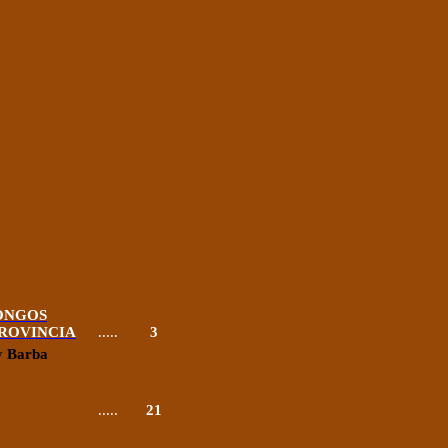
HONGOS
PROVINCIA
.....
3
y
Barba
.....
21