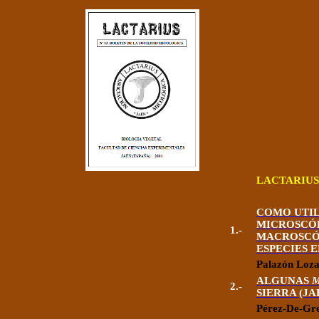
LACTARIUS
COMO UTI
MICROSCÓP
1.-
MACROSCÓP
ESPECIES 
Palazón Loz
ALGUNAS
2.-
SIERRA (JA
Pérez-De-Gr