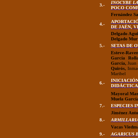
INOCYBE LA
3.-
POCO COMÚ
Fernández
Sa
APORTACI
4.-
DE JAÉN,
VI
Delgado Agui
Delgado Muri
5.-
SETAS DE O
Esteve-Rave
García Rol
García,
Juan 
Quirós,
Inma
Maribel
INICIACIÓ
6.-
DIDÁCTICA
Mayoral Mar
Muela Garcí
7.-
ESPECIES 
Jiménez Anto
8.-
ARMILLARI
Vacas Viedm
9.-
AGARICUS 