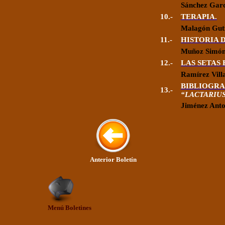
Sánchez Gar
10.-
TERAPIA.
Malagón
Gut
11.-
HISTORIA D
Muñoz Simó
12.-
LAS SETAS
Ramírez Vill
BIBLIOGRA
13.-
“LACTARIU
Jiménez Anto
Anterior Boletín
Menú Boletines