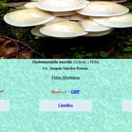
Oudemansiella mucida
(Schrad.) Höhn
Fot.
Joaquín
Sánchez
Román
.
Fichas Micológicas
/
ri"
GBIF
Myco
bank
Científica